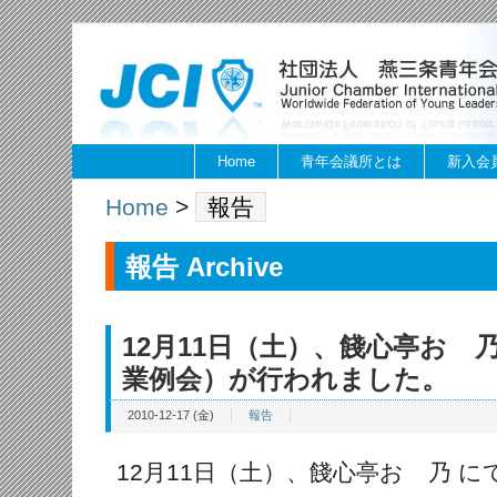
Home
青年会議所とは
新入会
Home
>
報告
報告 Archive
12月11日（土）、餞心亭おゝ乃
業例会）が行われました。
2010-12-17 (金)
報告
12月11日（土）、餞心亭おゝ乃 に